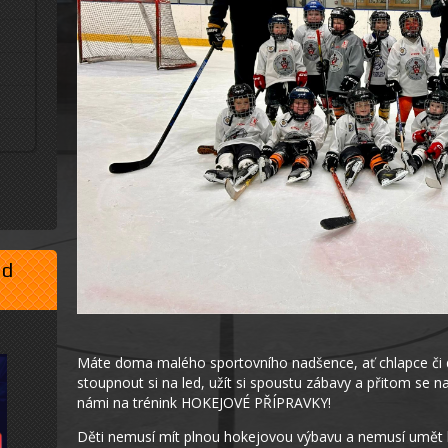
ad
Máte doma malého sportovního nadšence, ať chlapce či dí
stoupnout si na led, užít si spoustu zábavy a přitom se
námi na trénink HOKEJOVÉ PŘÍPRAVKY!
Děti nemusí mít plnou hokejovou výbavu a nemusí umět br