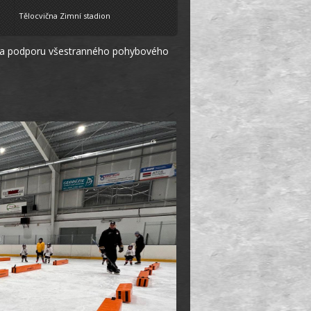
Tělocvična Zimní stadion
 na podporu všestranného pohybového