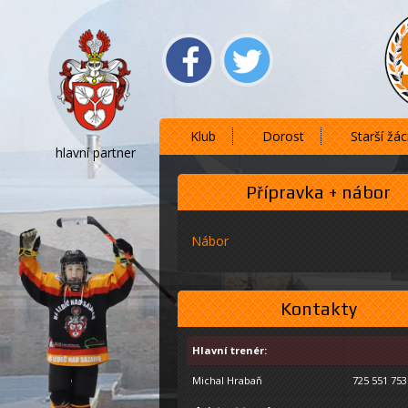
Klub
Dorost
Starší žác
hlavní partner
Přípravka + nábor
Nábor
Kontakty
Hlavní trenér:
Michal Hrabaň
725 551 753