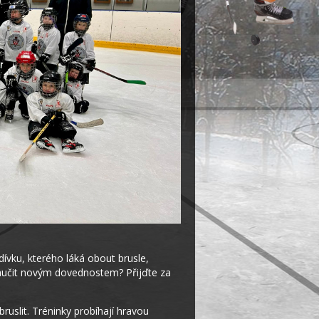
vku, kterého láká obout brusle,
 naučit novým dovednostem? Přijďte za
uslit. Tréninky probíhají hravou