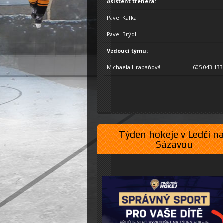
Asistent trenéra:
Pavel Kafka
Pavel Brýdl
Vedoucí týmu:
Michaela Hrabaňová
605 043 133
Týden hokeje v Ledči n
Sázavou