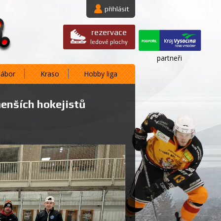
přihlásit
rezervace
ledové plochy
partneři
nábor
Kraso
Hobby liga
menších hokejistů