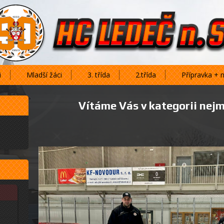
i
Mladší žáci
3. třída
2.třída
Přípravka + 
Vítáme Vás v kategorii nej