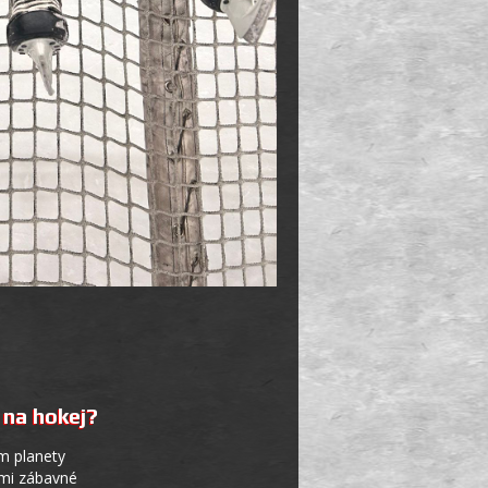
 na hokej?
m planety
lmi zábavné