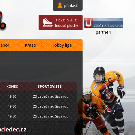
přihlásit
rezervace
ledové plochy
partneři
nábor
Kraso
Hobby liga
KONEC
SPORTOVIŠTĚ
19:30
ZS Ledeč nad Sázavou
19:30
ZS Ledeč nad Sázavou
19:30
ZS Ledeč nad Sázavou
cledec.cz