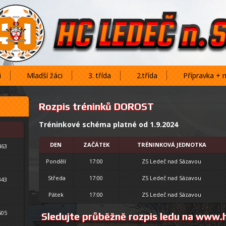
i
Mladší žáci
3. třída
2.třída
Přípravka + 
Rozpis tréninků DOROST
Tréninkové schéma platné od 1.9.2024
DEN
ZAČÁTEK
TRÉNINKOVÁ JEDNOTKA
463
Pondělí
17:00
ZS Ledeč nad Sázavou
Středa
17:00
ZS Ledeč nad Sázavou
343
Pátek
17:00
ZS Ledeč nad Sázavou
505
Sledujte průběžně rozpis ledu na
www.h