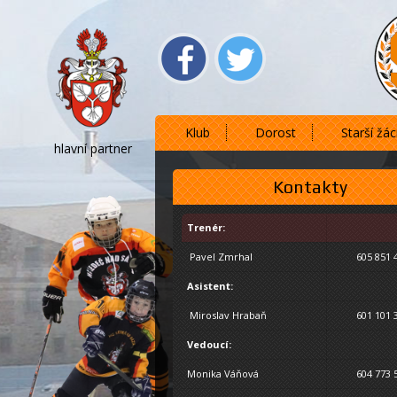
Klub
Dorost
Starší žác
hlavní partner
Kontakty
Trenér:
Pavel Zmrhal
605 851 
Asistent:
Miroslav Hrabaň
601 101 
Vedoucí:
Monika Váňová
604 773 