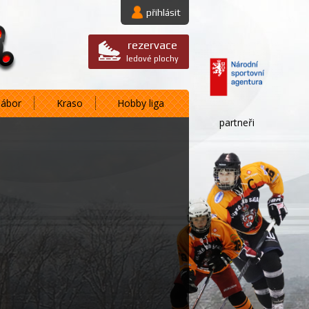
přihlásit
rezervace
ledové plochy
nábor
Kraso
Hobby liga
partneři