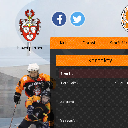
Klub
Dorost
Starší žác
hlavní partner
Kontakty
Trenér:
Petr Blažek
731 288 
Asistent:
Vedoucí: