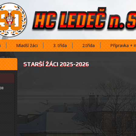
i
Mladší žáci
3. třída
2.třída
Přípravka + 
STARŠÍ ŽÁCI 2025-2026
408