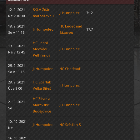
12. 9. 2021
SKLH Žďár
Ji Humpolec
7:12
Ne v 10:30
nad Sázavou
18. 9. 2021
HC Ledeč nad
Ji Humpolec
17:7
So v 11:15
Sázavou
HC Lední
19. 9. 2021
Medvědi
Ji Humpolec
Ne v 12:45
Pelhřimov
25. 9. 2021
Ji Humpolec
HC Chotěboř
So v 11:15
28. 9. 2021
HC Spartak
Ji Humpolec
Út v 9:00
Velká Bíteš
HC Žihadla
2. 10. 2021
Moravské
Ji Humpolec
So
Budějovice
10. 10. 2021
Ji Humpolec
HC Světlá n.S.
Ne
16. 10. 2021