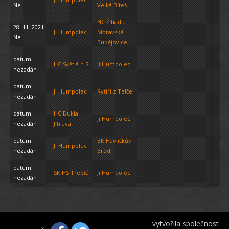
Ne
Velká Bíteš
HC Žihadla
28. 11. 2021
Ji Humpolec
Moravské
Ne
Budějovice
datum
HC Světlá n.S.
Ji Humpolec
nezadán
datum
Ji Humpolec
Rytíři z Telče
nezadán
datum
HC Dukla
Ji Humpolec
nezadán
Jihlava
datum
BK Havlíčkův
Ji Humpolec
nezadán
Brod
datum
SK HS Třebíč
Ji Humpolec
nezadán
vytvořila společnost