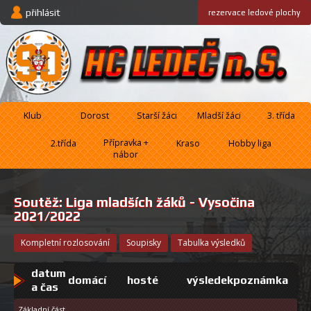
přihlásit
rezervace
ledové plochy
Klub
Dorost
Starší žáci
Mladší žáci
3. třída
Přípravka +
2.třída
Kraso
Hobby liga
nábor
Soutěž:
Liga mladších žáků - Vysočina
2021/2022
kompletní rozlosování
soupisky
tabulka výsledků
datum
domácí
hosté
výsledek
poznámka
a čas
Základní část