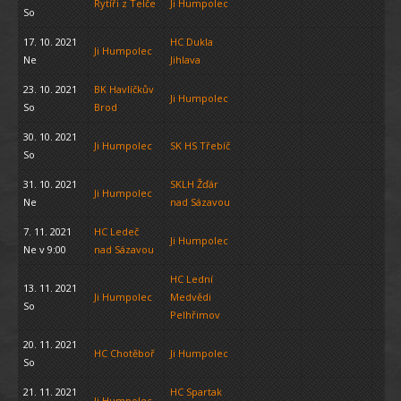
Rytíři z Telče
Ji Humpolec
So
17. 10. 2021
HC Dukla
Ji Humpolec
Ne
Jihlava
23. 10. 2021
BK Havlíčkův
Ji Humpolec
So
Brod
30. 10. 2021
Ji Humpolec
SK HS Třebíč
So
31. 10. 2021
SKLH Žďár
Ji Humpolec
Ne
nad Sázavou
7. 11. 2021
HC Ledeč
Ji Humpolec
Ne v 9:00
nad Sázavou
HC Lední
13. 11. 2021
Ji Humpolec
Medvědi
So
Pelhřimov
20. 11. 2021
HC Chotěboř
Ji Humpolec
So
21. 11. 2021
HC Spartak
Ji Humpolec