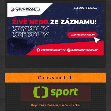
O nás v médiích
Reportáž z Poháru Josefa Vašíčka