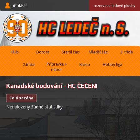
přihlásit
rezervace
ledové plochy
Klub
Dorost
Starší žáci
Mladší žáci
3. třída
Přípravka +
2.třída
Kraso
Hobby liga
nábor
Kanadské bodování - HC ČEČENI
celá sezóna
Nenalezeny žádné statistiky