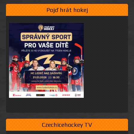
Pojď hrát hokej
Czechicehockey TV