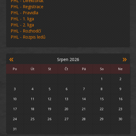
PHL - Direktoriát
PHL - Registrace
PHL - Pravidla
PHL - 1. liga
PHL - 2. liga
PHL - Rozhodčí
PHL - Rozpis ledů
«
»
Srpen 2026
Po
Út
St
Čt
Pá
So
Ne
1
2
3
4
5
6
7
8
9
10
11
12
13
14
15
16
17
18
19
20
21
22
23
24
25
26
27
28
29
30
31