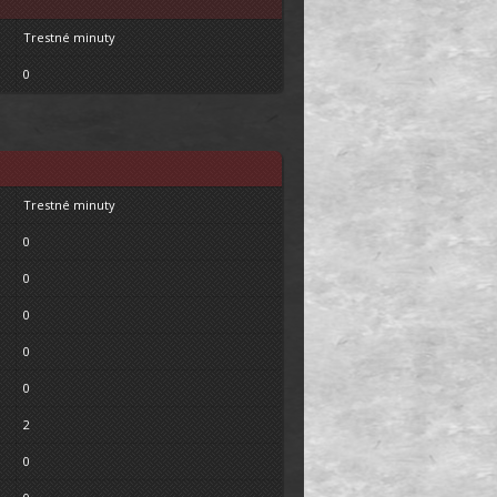
Trestné minuty
0
Trestné minuty
0
0
0
0
0
2
0