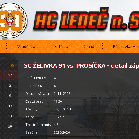
i
Mladší žáci
3. třída
2.třída
Přípravka + 
»
SC ŽELIVKA 91 vs. PROSÍČKA - detail zá
Ne
SC ŽELIVKA 91
4
2
PROSÍČKA
4
Datum zápasu:
2. 11. 2025
9
Čas zápasu:
19:30
16
Třetiny:
2:3, 1:0, 1:1
23
Kolo:
8. kolo
Trestné minuty:
4:6
30
Sezóna:
2025/2026