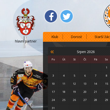
Klub
Dorost
Starší žác
hlavní partner
«
Srpen 2026
Po
Út
St
Čt
Pá
So
1
3
4
5
6
7
8
10
11
12
13
14
15
17
18
19
20
21
22
24
25
26
27
28
29
31