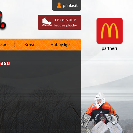
přihlásit
rezervace
ledové plochy
nábor
Kraso
Hobby liga
partneři
pasu