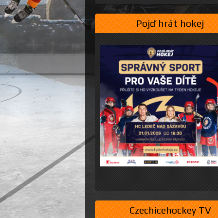
Pojď hrát hokej
Czechicehockey TV