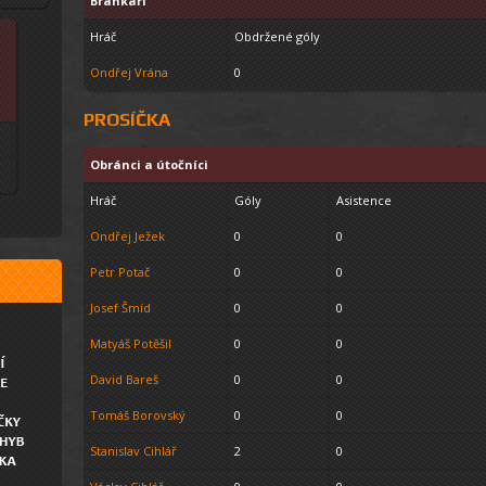
Brankáři
Hráč
Obdržené góly
Ondřej Vrána
0
PROSÍČKA
Obránci a útočníci
Hráč
Góly
Asistence
Ondřej Ježek
0
0
Petr Potač
0
0
Josef Šmíd
0
0
Matyáš Potěšil
0
0
David Bareš
0
0
Tomáš Borovský
0
0
Stanislav Cihlář
2
0