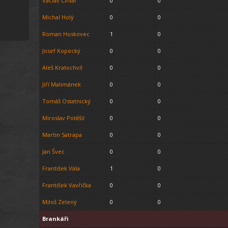
Václav Cihlář
0
0
Michal Holý
0
0
Roman Hoskovec
1
0
Josef Kopecký
0
0
Aleš Kratochvíl
0
0
Jiří Malimánek
0
0
Tomáš Ostatnický
0
0
Miroslav Potěšil
0
0
Martin Satrapa
0
0
Jan Švec
0
0
František Vála
1
0
František Vavřička
0
0
Miloš Zelený
0
0
Brankáři