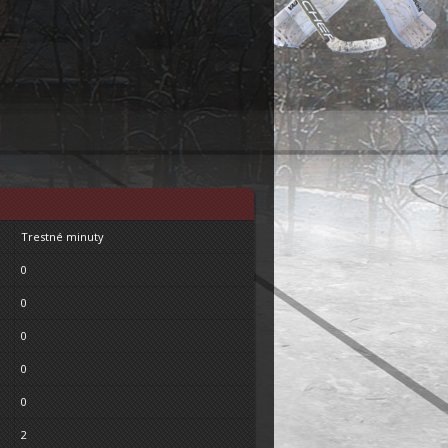
Trestné minuty
0
0
0
0
0
2