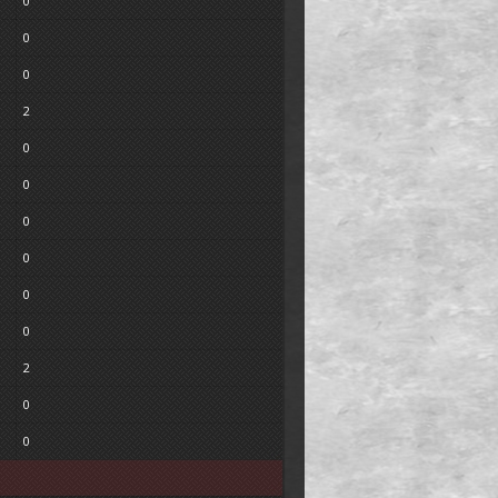
0
0
0
2
0
0
0
0
0
0
2
0
0