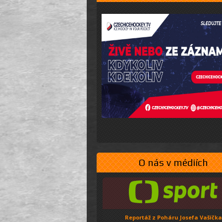
O nás v médiích
Reportáž z Poháru Josefa Vašíčka