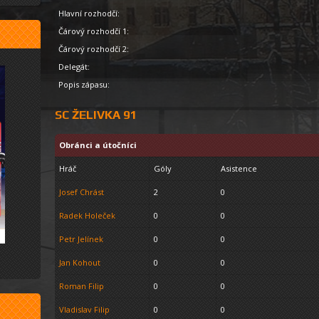
Hlavní rozhodčí:
Čárový rozhodčí 1:
Čárový rozhodčí 2:
Delegát:
Popis zápasu:
SC ŽELIVKA 91
Obránci a útočníci
Hráč
Góly
Asistence
Josef Chrást
2
0
Radek Holeček
0
0
Petr Jelínek
0
0
Jan Kohout
0
0
Roman Filip
0
0
Vladislav Filip
0
0