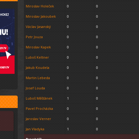
Miroslav Holeček
0
0
Miroslav Jakoubek
0
0
Václav Jasanský
0
0
Petr Jouza
0
0
Miroslav Kapek
0
0
Luboš Keltner
0
0
Jakub Koudela
0
0
Martin Lebeda
0
0
Josef Louda
0
0
Luboš Měšťánek
1
0
Pavel Procházka
0
0
Jaroslav Verner
0
0
Jan Vladyka
1
0