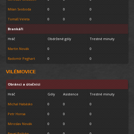
Milan Svoboda
0
0
0
Tomáš Veleta
0
0
0
Brankáři
Hráč
Obdržené góly
Trestné minuty
Martin Novák
0
0
Radomír Peghart
0
0
VILÉMOVICE
Obránci a útočníci
Hráč
Góly
Asistence
Trestné minuty
Michal Habásko
0
0
0
Petr Honsa
0
0
0
Miroslav Novák
0
0
0
Pavel Polívka
0
0
0