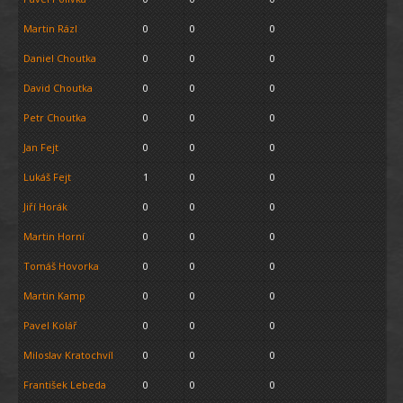
Martin Rázl
0
0
0
Daniel Choutka
0
0
0
David Choutka
0
0
0
Petr Choutka
0
0
0
Jan Fejt
0
0
0
Lukáš Fejt
1
0
0
Jiří Horák
0
0
0
Martin Horní
0
0
0
Tomáš Hovorka
0
0
0
Martin Kamp
0
0
0
Pavel Kolář
0
0
0
Miloslav Kratochvíl
0
0
0
František Lebeda
0
0
0