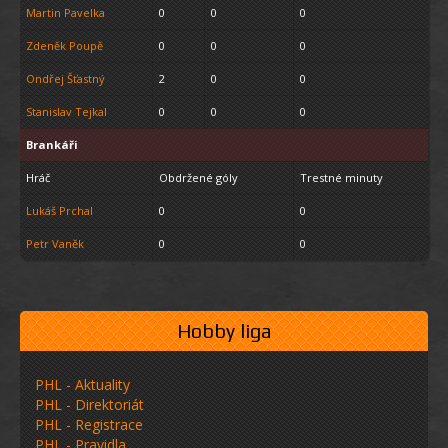
Martin Pavelka
0
0
0
Zdeněk Poupě
0
0
0
Ondřej Šťastný
2
0
0
Stanislav Tejkal
0
0
0
Brankáři
Hráč
Obdržené góly
Trestné minuty
Lukáš Prchal
0
0
Petr Vaněk
0
0
Hobby liga
PHL - Aktuality
PHL - Direktoriát
PHL - Registrace
PHL - Pravidla