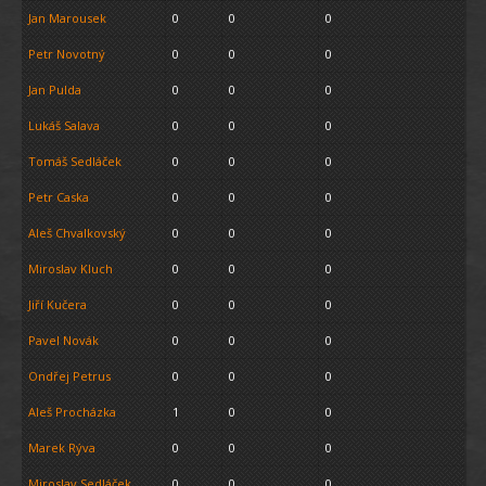
Jan Marousek
0
0
0
Petr Novotný
0
0
0
Jan Pulda
0
0
0
Lukáš Salava
0
0
0
Tomáš Sedláček
0
0
0
Petr Caska
0
0
0
Aleš Chvalkovský
0
0
0
Miroslav Kluch
0
0
0
Jiří Kučera
0
0
0
Pavel Novák
0
0
0
Ondřej Petrus
0
0
0
Aleš Procházka
1
0
0
Marek Rýva
0
0
0
Miroslav Sedláček
0
0
0