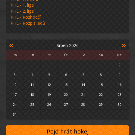
PHL - 1. liga
PHL - 2. liga
PHL - Rozhodčí
PHL - Rozpis ledů
«
»
Srpen 2026
Po
Út
St
Čt
Pá
So
Ne
1
2
3
4
5
6
7
8
9
10
11
12
13
14
15
16
17
18
19
20
21
22
23
24
25
26
27
28
29
30
31
Pojď hrát hokej