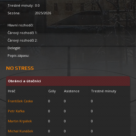
Trestné minuty:
0:0
Sezóna:
2025/2026
Hlavní rozhodčí:
Čárový rozhodčí 1:
Čárový rozhodčí 2:
Delegát:
Popis zápasu:
NO STRESS
Obránci a útočníci
Hráč
Góly
Asistence
Trestné minuty
František Caska
0
0
0
Petr Kafka
0
0
0
Martin Krpálek
0
0
0
Michal Kunášek
0
0
0