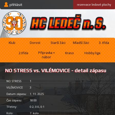
přihlásit
rezervace
ledové plochy
Klub
Dorost
Starší žáci
Mladší žáci
3. třída
Přípravka +
2.třída
Kraso
Hobby liga
nábor
NO STRESS vs. VILÉMOVICE - detail zápasu
NO STRESS
1
VILÉMOVICE
3
Datum zápasu:
1. 11. 2025
Čas zápasu:
18:00
Třetiny:
0:2, 0:0, 0:1
Kolo:
7. kolo